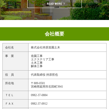
会社概要
会社名
株式会社持原造園土木
事 業
造園工事
エクステリア工事
土木工事
解体工事
役 員
代表取締役 持原哲也
所在地
〒889-0501
宮崎県延岡市石田町3941
ＴＥＬ
0982-37-0884
ＦＡＸ
0982-37-0912